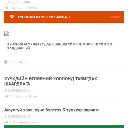
1 жилийн өмнө
1340 уншигдсан
ХҮНСНИЙ АЮУЛГҮЙ БАЙДАЛ
БҮГД
ХҮНСНИЙ АГУУЛАХУУДАД ШАВЬЖГҮЙТГЭЛ, МЭРЭГЧГҮЙТГЭЛ,
ХАЛДВАРГҮЙ...
2025/04/01
ХҮҮХДИЙН ӨГЛӨӨНИЙ ХООЛОНД ТАВИГДАХ
ШААРДЛАГА
6 жилийн өмнө
3059 уншигдсан
Аюулгүй хоол, хүнс бэлтгэх 5 түлхүүр зарчим
6 жилийн өмнө
3517 уншигдсан