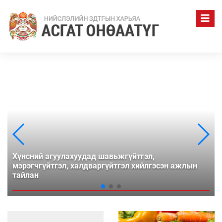
Усаа хайрлая хамтдаа