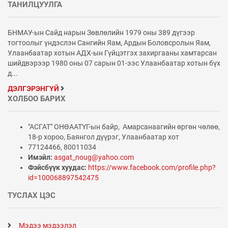
ТАНИЛЦУУЛГА
БНМАУ-ын Сайд нарын Зөвлөлийн 1979 оны 389 дүгээр
тогтоолыг үндэслэн Сангийн Яам, Ардын Боловсролын Яам,
Улаанбаатар хотын АДХ-ын Гүйцэтгэх захиргааны хамтарсан
шийдвэрээр 1980 оны 07 сарын 01-ээс Улаанбаатар хотын бүх
д...
ДЭЛГЭРЭНГҮЙ
ХОЛБОО БАРИХ
"АСГАТ" ОНӨААТҮГ-ын байр, Амарсанаагийн өргөн чөлөө,
18-р хороо, Баянгол дүүрэг, Улаанбаатар хот
77124466, 80011034
Имэйл:
asgat_noug@yahoo.com
Фэйсбүүк хуудас:
https://www.facebook.com/profile.php?
id=100068897542475
ТУСЛАХ ЦЭС
Мэдээ мэдээлэл