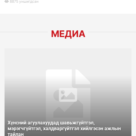
8875 уншигдсан
МЕДИА
Хүнсний агуулахуудад шавьжгүйтгэл,
мэрэгчгүйтгэл, халдваргүйтгэл хийлгэсэн ажлын
тайлан