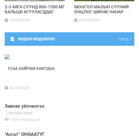
2-3 АЯГА СҮҮНД 800-1300 МГ
МОНГОЛ МАЛЫН СҮҮНИЙ
КАЛЬЦИ АГУУЛАГДДАГ
ОНЦЛОГ ШИНЖ ЧАНАР
2020/02/19
2020/02/19
МЭДЭЭ МЭДЭЭЛЭЛ
БҮГД
УСАА ХАЙРЛАЯ ХАМТДАА
2025/03/25
Зөвлөх үйлчилгээ
1 жилийн өмнө
1305 уншигдсан
"Асгат" ОНӨААТҮГ