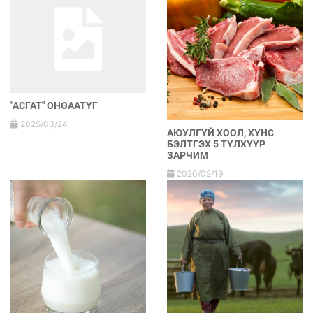
"АСГАТ" ОНӨААТҮГ
2025/03/24
АЮУЛГҮЙ ХООЛ, ХҮНС
БЭЛТГЭХ 5 ТҮЛХҮҮР
ЗАРЧИМ
2020/02/19