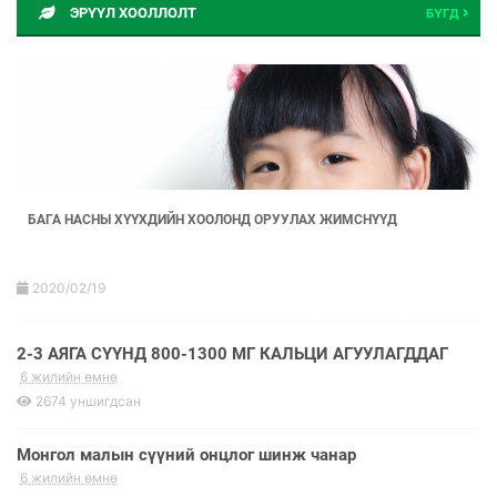
ЭРҮҮЛ ХООЛЛОЛТ
БҮГД
БАГА НАСНЫ ХҮҮХДИЙН ХООЛОНД ОРУУЛАХ ЖИМСНҮҮД
2020/02/19
2-3 АЯГА СҮҮНД 800-1300 МГ КАЛЬЦИ АГУУЛАГДДАГ
6 жилийн өмнө
2674 уншигдсан
Монгол малын сүүний онцлог шинж чанар
6 жилийн өмнө